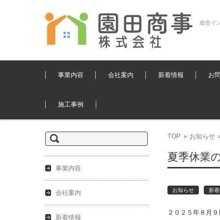
総合イ
コンテンツに移動
事業内容
会社案内
新着情報
お
施工事例
検
TOP
お知らせ
>
索:
夏季休業
事業内容
お知らせ
新着
会社案内
２０２５年８月９
新着情報